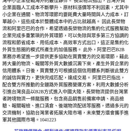
灣中小企業征戰海外的最佳夥伴。 長榮物流指出，台灣外貿
企業面臨人工成本不斷攀升、原材料漲價等不利因素，尤其中
小企業在通關、物流等環節均要耗費大量時間與人力成本，訂
單越小，這些成本於整體成本中的占比就越高。 因此長榮物
流和阿里巴巴的合作，希望透過長榮物流的集約化式服務幫助
企業完成多重繁瑣的外貿環節，可以免除與眾多第三方協調的
流程和節省成本．用低成本、高效率方式出口，這正是集約化
外貿生態圈的模式所產生的加值服務。 此外，阿里巴巴B2B
業務亦希望進一步提供更多協助在買賣雙方的交易環節，藉此
將大量的物流、報關等外貿大數據沉澱下來，產生外貿企業的
信用體系。日後，買賣雙方可根據這個信用體系判斷彼此雙方
的誠信與實力，更快完成匹配，達成交易。 阿里巴巴指出，
配合雙方所推動的全鏈路外貿服務營運方案，利用大數據分析
引進台灣良品以B2B方式進入中國大陸，長榮物流提供台灣業
者跨境物流一條龍服務，包含商品銷售前備案申請、商品檢
驗、報關報檢、進口清倉、後端物流配送等服務，透過多元的
交流機制，協助台灣業者拓展大陸市場，未來雙方還會攜手進
軍其他國際市場。1041223