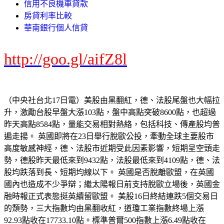
信用不良機車貸款
房貸利率比較
華南銀行個人信貸
http://goo.gl/aifZ8l
（中央社台北17日電）美股由黑翻紅，德、法股尾盤也大幅拉
升，激勵台股早盤大漲103點，盤中高點突破8600點，也超過
昨天高點8584點，量能交易相對熱絡，包括科技、傳產股均普
遍走揚。 英國即將在23日舉行脫歐公投，牽動全球主要股市
高度敏感神經，德、法股市近期受此因素影響，短期呈空頭走
勢，德股昨天最低來到9432點，法股最低來到4109點，德、法
股均跌落到長、短期均線以下。 英國是否脫離歐盟，在英國
國內也造成不少爭辯；繼太陽報日前支持脫歐立場後，英國金
融時報正式表態挺英續留歐盟。 美股16日終結連跌5個交易日
的頹勢，三大指數均由黑翻收紅，道瓊工業指數終場上漲
92.93點收在17733.10點。標準普爾500指數上漲6.49點收在